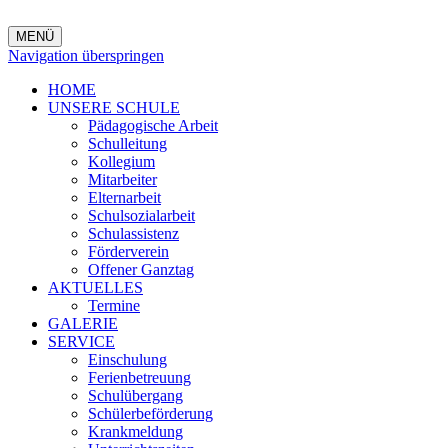
MENÜ
Navigation überspringen
HOME
UNSERE SCHULE
Pädagogische Arbeit
Schulleitung
Kollegium
Mitarbeiter
Elternarbeit
Schulsozialarbeit
Schulassistenz
Förderverein
Offener Ganztag
AKTUELLES
Termine
GALERIE
SERVICE
Einschulung
Ferienbetreuung
Schulübergang
Schülerbeförderung
Krankmeldung