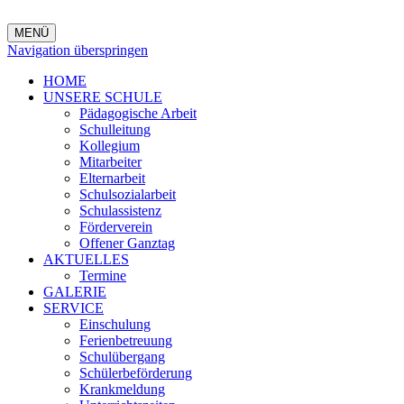
MENÜ
Navigation überspringen
HOME
UNSERE SCHULE
Pädagogische Arbeit
Schulleitung
Kollegium
Mitarbeiter
Elternarbeit
Schulsozialarbeit
Schulassistenz
Förderverein
Offener Ganztag
AKTUELLES
Termine
GALERIE
SERVICE
Einschulung
Ferienbetreuung
Schulübergang
Schülerbeförderung
Krankmeldung